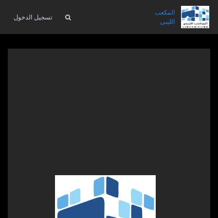
المكعب
تسجيل الدخول
الليبى